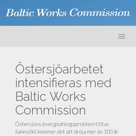
Primär
G
Baltic Works Commission
å
meny
t
i
l
Östersjöarbetet
l
i
intensifieras med
n
n
Baltic Works
e
h
Commission
å
l
Östersjöns övergödningsproblem tilltar.
l
Sannolikt kommer det att dröja mer än 100 år